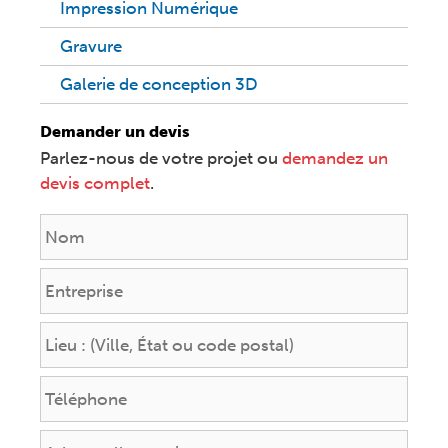
Impression Numérique
Gravure
Galerie de conception 3D
Demander un devis
Parlez-nous de votre projet ou
demandez un
devis complet
.
N
a
m
E
e
n
*
t
L
r
i
e
e
P
p
u
h
r
:
o
i
E
(