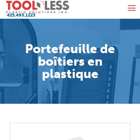
Skip
M
to
425.493.1223
content
Portefeuille de
boîtiers en
plastique